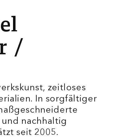
b
e
l
r
erkskunst, zeitloses
ialien. In sorgfältiger
 maßgeschneiderte
g und nachhaltig
tzt seit 2005.