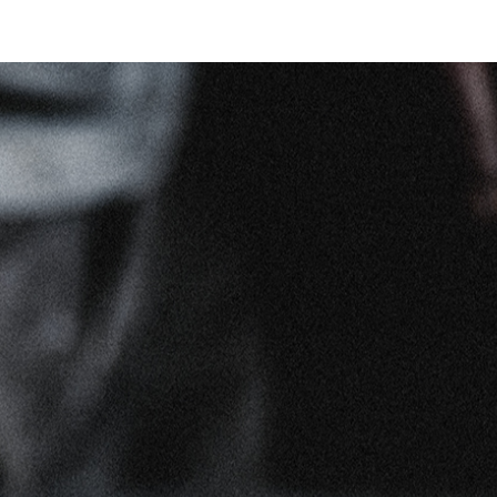
1
6
6
9
6
0