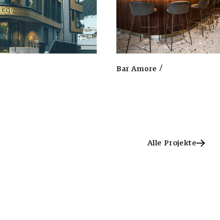
3
7
7
Bar Amore
7
5
Alle Projekte
Alle Projekte
8
9