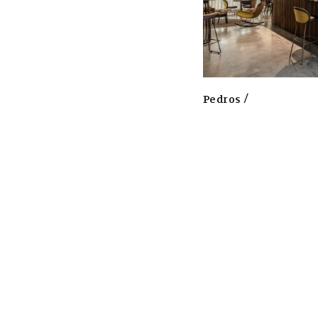
1
6
2
2
9
7
Pedros
1
4
0
2
4
2
4
7