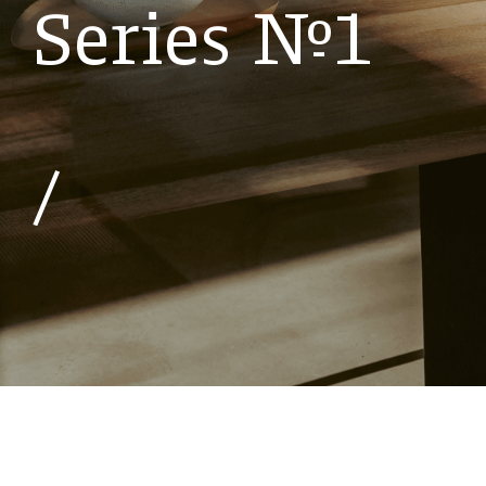
S
e
r
i
e
s
№
1