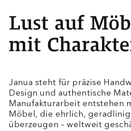
L
u
s
t
a
u
f
M
ö
m
i
t
C
h
a
r
a
k
t
e
Janua steht für präzise Handw
Design und authentische Mater
Manufakturarbeit entstehen
Möbel, die ehrlich, geradlini
überzeugen – weltweit geschä