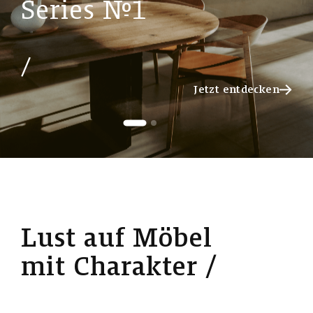
S
e
r
i
e
s
№
1
Jetzt entdecken
Jetzt entdecken
L
u
s
t
a
u
f
M
ö
b
e
l
m
i
t
C
h
a
r
a
k
t
e
r