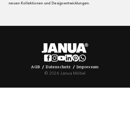
neuen Kollektionen und Designentwicklungen.
AGB
Datenschutz
Impressum
AGB
Datenschutz
Impressum
© 2026 Janua Möbel