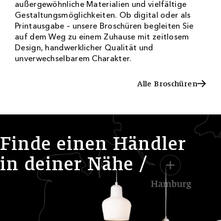
außergewöhnliche Materialien und vielfältige
Gestaltungsmöglichkeiten. Ob digital oder als
Printausgabe – unsere Broschüren begleiten Sie
auf dem Weg zu einem Zuhause mit zeitlosem
Design, handwerklicher Qualität und
unverwechselbarem Charakter.
Alle Broschüren
Alle Broschüren
F
i
n
d
e
e
i
n
e
n
H
ä
n
d
l
e
r
i
n
d
e
i
n
e
r
N
ä
h
e