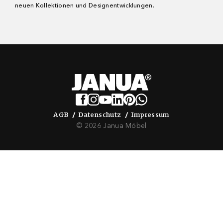
neuen Kollektionen und Designentwicklungen.
AGB
Datenschutz
Impressum
AGB
Datenschutz
Impressum
© 2026 Janua Möbel