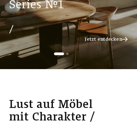
S
e
r
i
e
s
№
1
Jetzt entdecken
Jetzt entdecken
L
u
s
t
a
u
f
M
ö
b
e
l
m
i
t
C
h
a
r
a
k
t
e
r