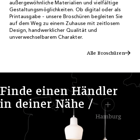
außergewöhnliche Materialien und vielfältige
Gestaltungsmöglichkeiten. Ob digital oder als
Printausgabe – unsere Broschüren begleiten Sie
auf dem Weg zu einem Zuhause mit zeitlosem
Design, handwerklicher Qualität und
unverwechselbarem Charakter.
Alle Broschüren
Alle Broschüren
F
i
n
d
e
e
i
n
e
n
H
ä
n
d
l
e
r
i
n
d
e
i
n
e
r
N
ä
h
e