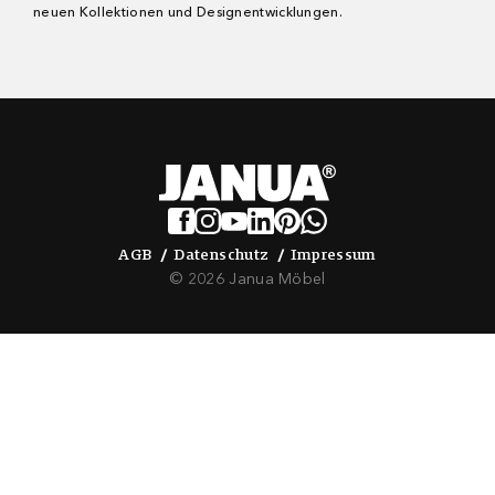
neuen Kollektionen und Designentwicklungen.
AGB
Datenschutz
Impressum
AGB
Datenschutz
Impressum
© 2026 Janua Möbel