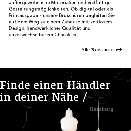
außergewöhnliche Materialien und vielfältige
Gestaltungsmöglichkeiten. Ob digital oder als
Printausgabe – unsere Broschüren begleiten Sie
auf dem Weg zu einem Zuhause mit zeitlosem
Design, handwerklicher Qualität und
unverwechselbarem Charakter.
Alle Broschüren
Alle Broschüren
F
i
n
d
e
e
i
n
e
n
H
ä
n
d
l
e
r
i
n
d
e
i
n
e
r
N
ä
h
e