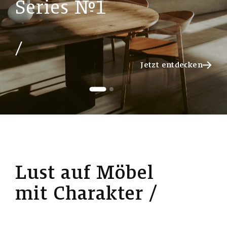
S
e
r
i
e
s
№
1
Jetzt entdecken
Jetzt entdecken
L
u
s
t
a
u
f
M
ö
b
e
l
m
i
t
C
h
a
r
a
k
t
e
r